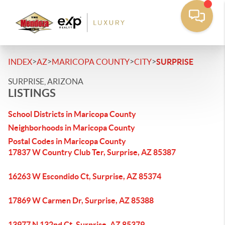
>
>
>
>
INDEX
AZ
MARICOPA COUNTY
CITY
SURPRISE
SURPRISE, ARIZONA
LISTINGS
School Districts in Maricopa County
Neighborhoods in Maricopa County
Postal Codes in Maricopa County
17837 W Country Club Ter, Surprise, AZ 85387
16263 W Escondido Ct, Surprise, AZ 85374
17869 W Carmen Dr, Surprise, AZ 85388
13977 N 132nd Ct, Surprise, AZ 85379